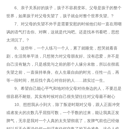
6、亲子关系好的孩子，孩子不容易变坏。父母是孩子的整个
世界，如果孩子对父母失望了，孩子就会对整个世界失望。?
7、对父母的失望不外乎是需要安慰的时候他们却一直在用嘲
讽的语气打击你。对啊，这就是代沟吧。还是找本书看吧，思想
太消沉了。?
8、这些年，一个人练习一个人，累了就睡觉，想哭就看喜
剧，生活简单平淡，只想努力对父母朋友好。没有恋爱，并不是
自己没有魅力，只是感觉与之前的那个人缘分未散，所以在彻底
失望之前，一直保持单身。在人生最自由的时光，任性一点，再
等一段时间，然后找个真心对你好的人……踏实过一生。
9、希望自己能心平气和地对待父母对待身边的人，不要总是
很容易不耐烦。其实有时候对自己很失望往往对父母最不耐心
10、想想我从小到大，除了叛逆时期对父母，跟人正面冲突
或者发火的次数几乎屈指可数，一个手数的过来，能让我真正发
脾气，无非是我对一个人真的太失望彻底了，发脾气前也已经做
好以后不会再说任何一句话有任何交集了的万全准备，这个人也