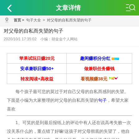
文章详情
首页
>
句子大全
>
对父母的自私而失望的句子
对父母的自私而失望的句子
2020/10/1 17:35:02 小编：胡金金个人网站
苹果试玩日赚20元
趣闲赚积分分红
安卓兼职日赚50+
做兼职任务赚钱
转发阅读+高收益
看视频赚38元
每个孩子最可悲的莫过于对自己父母的自私而感到的失望。
下面是小编为大家整理的对父母的自私而失望的
句子
，希望大家
喜欢
1、可笑的是到最后报纸上的评论中有人还在说高考失败一次
没关系什么的，重点错了好嘛!这孩子对父母彻底的失望了，他自