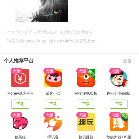
本文胡金金个人网站2020年10月1日整理发布
转载注明:
http://m.hujinjin.com/info/16251.html
个人推荐平台
更多 +
iMoney试客平台
试客小兵
PP红包IOS版
内涵红包ios版
下载
下载
下载
下载
糖果猫
蝉试客
趣玩赚钱
秒赚大钱IOS版