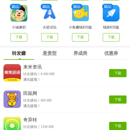
小涵兼职
火箭试玩
小鱼赚钱IOS版
钱脉IOS版
下载
下载
下载
下载
转发赚
悬赏型
养成类
优惠券
来米资讯
下载
转发赚钱丨6.8M MB
满元提现！
田鼠网
下载
转发赚钱丨8M MB
满元提现！
奇异转
下载
转发赚钱丨15M MB