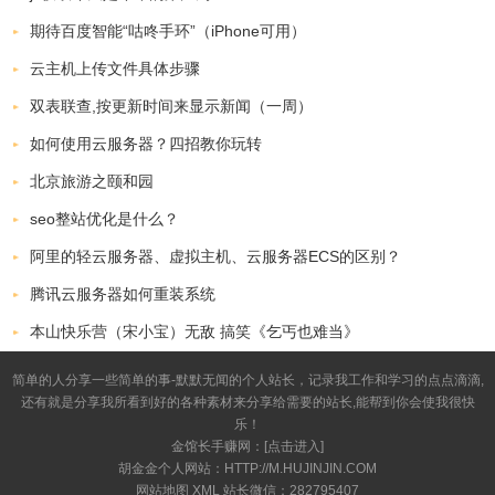
期待百度智能“咕咚手环”（iPhone可用）
云主机上传文件具体步骤
双表联查,按更新时间来显示新闻（一周）
如何使用云服务器？四招教你玩转
北京旅游之颐和园
seo整站优化是什么？
阿里的轻云服务器、虚拟主机、云服务器ECS的区别？
腾讯云服务器如何重装系统
本山快乐营（宋小宝）无敌 搞笑《乞丐也难当》
简单的人分享一些简单的事-默默无闻的个人站长，记录我工作和学习的点点滴滴,
还有就是分享我所看到好的各种素材来分享给需要的站长,能帮到你会使我很快
乐！
金馆长手赚网：[
点击进入
]
胡金金个人网站：HTTP://M.HUJINJIN.COM
网站地图
XML
站长微信：282795407