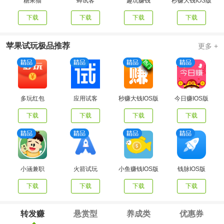
糖果猫
蝉试客
趣玩赚钱
秒赚大钱IOS版
下载
下载
下载
下载
苹果试玩极品推荐
更多 +
多玩红包
应用试客
秒赚大钱IOS版
今日赚IOS版
下载
下载
下载
下载
小涵兼职
火箭试玩
小鱼赚钱IOS版
钱脉IOS版
下载
下载
下载
下载
转发赚
悬赏型
养成类
优惠券