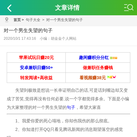
文章详情
首页
>
句子大全
>
对一个男生失望的句子
对一个男生失望的句子
2020/10/1 17:43:16 小编：胡金金个人网站
苹果试玩日赚20元
趣闲赚积分分红
安卓兼职日赚50+
做兼职任务赚钱
转发阅读+高收益
看视频赚38元
失望到极致是想说一长串证明自己的话,可是话到嘴边却又变
成了苦笑,觉得再没有任何必要,说一个字都觉得多余。下面是小编
为大家整理的对一个男生失望的
句子
，希望大家喜
1、我爱你爱的死心塌地，你却伤我伤的那么彻底。
2、你知道打开QQ只看见腾讯新闻的消息期望落空的感觉