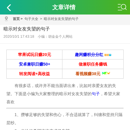
文章详情
首页
>
句子大全
>
暗示对女友失望的句子
暗示对女友失望的句子
2020/10/1 17:43:18 小编：胡金金个人网站
苹果试玩日赚20元
趣闲赚积分分红
安卓兼职日赚50+
做兼职任务赚钱
转发阅读+高收益
看视频赚38元
有很多话，或许并不能当面讲出来，比如对亲爱女友的失
望。下面是小编为大家整理的暗示对女友失望的
句子
，希望大家
喜欢
1、攒够足够的失望和伤心，不合适就算了，纠缠和坚持只隔
层纱。