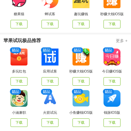
糖果猫
蝉试客
趣玩赚钱
秒赚大钱IOS版
下载
下载
下载
下载
苹果试玩极品推荐
更多 +
多玩红包
应用试客
秒赚大钱IOS版
今日赚IOS版
下载
下载
下载
下载
小涵兼职
火箭试玩
小鱼赚钱IOS版
钱脉IOS版
下载
下载
下载
下载