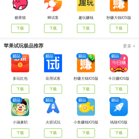
糖果猫
蝉试客
趣玩赚钱
秒赚大钱IOS版
下载
下载
下载
下载
苹果试玩极品推荐
更多 +
多玩红包
应用试客
秒赚大钱IOS版
今日赚IOS版
下载
下载
下载
下载
小涵兼职
火箭试玩
小鱼赚钱IOS版
钱脉IOS版
下载
下载
下载
下载