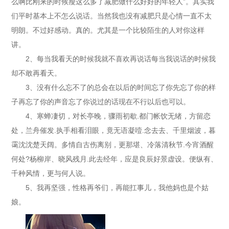
么啊比刚来的时候瘦这么多了减肥做什么好好的年轻人”。其实我
们平时基本上不怎么说话。当然我也没有减肥只是心情一直不太
明朗。不过好感动。真的。尤其是一个比较陌生的人对你这样
讲。
2、每当我看天的时候我就不喜欢再说话每当我说话的时候我
却不敢再看天。
3、没有什么忘不了的总会在以后的时间忘了你先忘了你的样
子再忘了你的声音忘了你说过的话现在不行以后也可以。
4、寒蝉凄切，对长亭晚，骤雨初歇.都门帐饮无绪，方留恋
处，兰舟催发.执手相看泪眼，竟无语凝噎.念去去、千里烟波，暮
霭沈沈楚天阔。多情自古伤离别，更那堪、冷落清秋节.今宵酒醒
何处?杨柳岸、晓风残月.此去经年，应是良辰好景虚设。便纵有、
千种风情，更与何人说。
5、我再坚强，性格再爷们，再能扛事儿，我他妈也是个姑
娘。