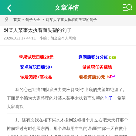
文章详情
首页
>
句子大全
>
对某人某事太执着而失望的句子
对某人某事太执着而失望的句子
2020/10/1 17:44:11 小编：胡金金个人网站
苹果试玩日赚20元
趣闲赚积分分红
安卓兼职日赚50+
做兼职任务赚钱
转发阅读+高收益
看视频赚38元
我的心已经痛到彻底没力去应答!对你彻底的失望加绝望了。
下面是小编为大家整理的对某人某事太执着而失望的
句子
，希望
大家喜欢
1、还有次我在楼下买水才搬到这幢楼个月左右吧天天打那个
摊前经过有时会买东西。那个叔叔用生气的语调讲“你一天在做什