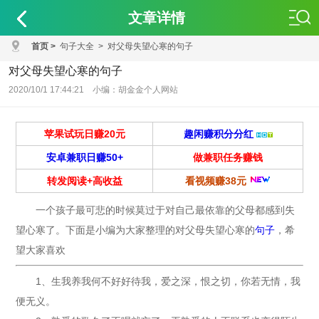
文章详情
首页
>
句子大全
>
对父母失望心寒的句子
对父母失望心寒的句子
2020/10/1 17:44:21 小编：胡金金个人网站
苹果试玩日赚20元
趣闲赚积分分红
安卓兼职日赚50+
做兼职任务赚钱
转发阅读+高收益
看视频赚38元
一个孩子最可悲的时候莫过于对自己最依靠的父母都感到失
望心寒了。下面是小编为大家整理的对父母失望心寒的
句子
，希
望大家喜欢
1、生我养我何不好好待我，爱之深，恨之切，你若无情，我
便无义。