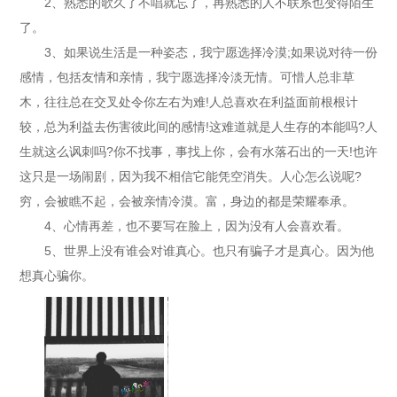
2、熟悉的歌久了不唱就忘了，再熟悉的人不联系也变得陌生
了。
3、如果说生活是一种姿态，我宁愿选择冷漠;如果说对待一份
感情，包括友情和亲情，我宁愿选择冷淡无情。可惜人总非草
木，往往总在交叉处令你左右为难!人总喜欢在利益面前根根计
较，总为利益去伤害彼此间的感情!这难道就是人生存的本能吗?人
生就这么讽刺吗?你不找事，事找上你，会有水落石出的一天!也许
这只是一场闹剧，因为我不相信它能凭空消失。人心怎么说呢?
穷，会被瞧不起，会被亲情冷漠。富，身边的都是荣耀奉承。
4、心情再差，也不要写在脸上，因为没有人会喜欢看。
5、世界上没有谁会对谁真心。也只有骗子才是真心。因为他
想真心骗你。