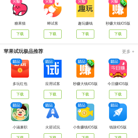
糖果猫
蝉试客
趣玩赚钱
秒赚大钱IOS版
下载
下载
下载
下载
苹果试玩极品推荐
更多 +
多玩红包
应用试客
秒赚大钱IOS版
今日赚IOS版
下载
下载
下载
下载
小涵兼职
火箭试玩
小鱼赚钱IOS版
钱脉IOS版
下载
下载
下载
下载