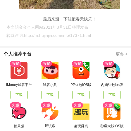
最后来遛一下娃把春天快乐！
本文胡金金个人网站2021年3月31日整理发布
转载注明:
http://m.hujinjin.com/info/17371.html
个人推荐平台
更多 +
iMoney试客平台
试客小兵
PP红包IOS版
内涵红包ios版
下载
下载
下载
下载
糖果猫
蝉试客
趣玩赚钱
秒赚大钱IOS版