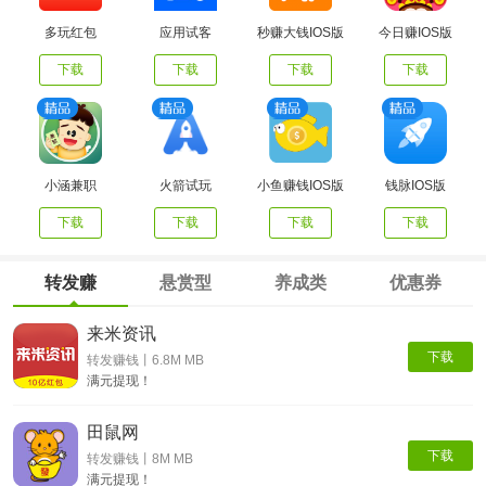
多玩红包
应用试客
秒赚大钱IOS版
今日赚IOS版
下载
下载
下载
下载
小涵兼职
火箭试玩
小鱼赚钱IOS版
钱脉IOS版
下载
下载
下载
下载
转发赚
悬赏型
养成类
优惠券
来米资讯
下载
转发赚钱丨6.8M MB
满元提现！
田鼠网
下载
转发赚钱丨8M MB
满元提现！