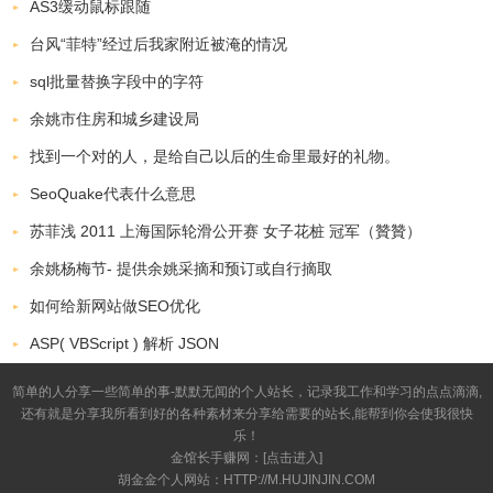
AS3缓动鼠标跟随
台风“菲特”经过后我家附近被淹的情况
sql批量替换字段中的字符
余姚市住房和城乡建设局
找到一个对的人，是给自己以后的生命里最好的礼物。
SeoQuake代表什么意思
苏菲浅 2011 上海国际轮滑公开赛 女子花桩 冠军（贊贊）
余姚杨梅节- 提供余姚采摘和预订或自行摘取
如何给新网站做SEO优化
ASP( VBScript ) 解析 JSON
简单的人分享一些简单的事-默默无闻的个人站长，记录我工作和学习的点点滴滴,
还有就是分享我所看到好的各种素材来分享给需要的站长,能帮到你会使我很快
乐！
金馆长手赚网：[
点击进入
]
胡金金个人网站：HTTP://M.HUJINJIN.COM