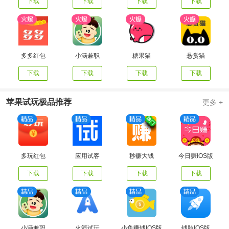
下载
下载
下载
下载
多多红包
小涵兼职
糖果猫
悬赏猫
下载
下载
下载
下载
苹果试玩极品推荐
更多 +
多玩红包
应用试客
秒赚大钱
今日赚IOS版
下载
下载
下载
下载
小涵兼职
火箭试玩
小鱼赚钱IOS版
钱脉IOS版