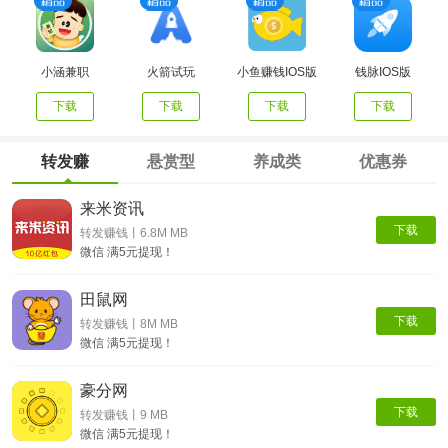
小涵兼职
火箭试玩
小鱼赚钱IOS版
钱脉IOS版
下载
下载
下载
下载
转发赚
悬赏型
养成类
优惠券
来米资讯
下载
转发赚钱丨6.8M MB
微信 满5元提现！
田鼠网
下载
转发赚钱丨8M MB
微信 满5元提现！
豪分网
下载
转发赚钱丨9 MB
微信 满5元提现！