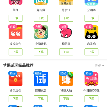
美逛
趣闲赚
悬赏汪
众咖客
下载
下载
下载
下载
多多红包
小涵兼职
糖果猫
悬赏猫
下载
下载
下载
下载
苹果试玩极品推荐
更多 +
多玩红包
应用试客
秒赚大钱
今日赚IOS版
下载
下载
下载
下载