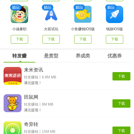
小涵兼职
火箭试玩
小鱼赚钱IOS版
钱脉IOS版
下载
下载
下载
下载
转发赚
悬赏型
养成类
优惠券
来米资讯
下载
转发赚钱丨6.8M MB
满元提现！
田鼠网
下载
转发赚钱丨8M MB
满元提现！
奇异转
下载
转发赚钱丨15M MB