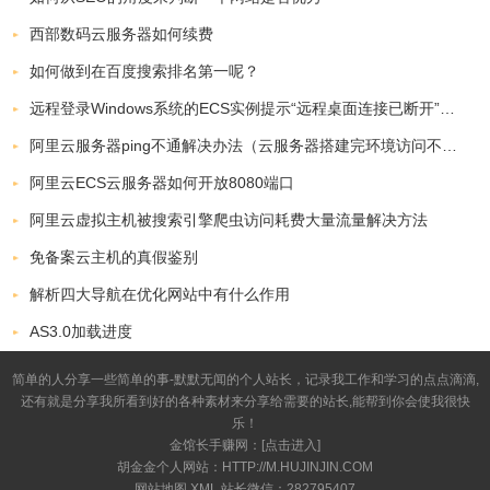
西部数码云服务器如何续费
如何做到在百度搜索排名第一呢？
远程登录Windows系统的ECS实例提示“远程桌面连接已断开”错误的解决方法
阿里云服务器ping不通解决办法（云服务器搭建完环境访问不了ip解决办法）
阿里云ECS云服务器如何开放8080端口
阿里云虚拟主机被搜索引擎爬虫访问耗费大量流量解决方法
免备案云主机的真假鉴别
解析四大导航在优化网站中有什么作用
AS3.0加载进度
简单的人分享一些简单的事-默默无闻的个人站长，记录我工作和学习的点点滴滴,
还有就是分享我所看到好的各种素材来分享给需要的站长,能帮到你会使我很快
乐！
金馆长手赚网：[
点击进入
]
胡金金个人网站：HTTP://M.HUJINJIN.COM
网站地图
XML
站长微信：282795407