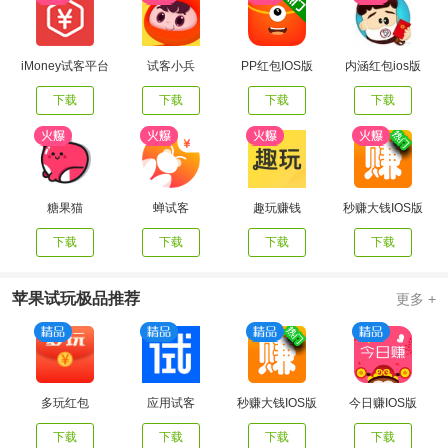
iMoney试客平台
试客小兵
PP红包IOS版
内涵红包ios版
下载
下载
下载
下载
糖果猫
蝉试客
趣玩赚钱
秒赚大钱IOS版
下载
下载
下载
下载
苹果试玩极品推荐
更多 +
多玩红包
应用试客
秒赚大钱IOS版
今日赚IOS版
下载
下载
下载
下载