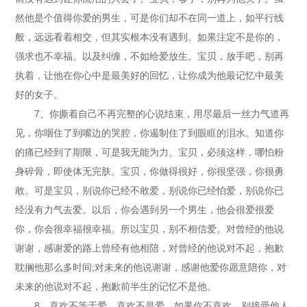
然他是个值得你爱的男生，可是你们却不在同一道上，如平行线
般，远远看着相交，但其实根本没有遇到。如果注定不是你的，
强求也不幸福。以及纠缠，不如给爱放生。宝贝，放手吧，别再
执着，让他在你心中是最美好的回忆，让你成为他最记忆中最美
好的女子。
7、你撕着自己不再完整的心说结束，用尽最后一丝力气道再
见，你咽住了到嘴边的哭腔，你遏制住了到眼眶的泪水。知道你
的痛已经到了期限，可是我无能为力。宝贝，必须这样，哪怕粉
身碎骨，即使体无完肤。宝贝，你做得很好，你很坚强，你很勇
敢。可是宝贝，别说你已经不敢爱，别说你已经怕爱，别说你已
经没有力气去爱。以后，你会遇到另一个男生，他会很爱很爱
你，你会很幸福很幸福。所以宝贝，别不相信爱。对曾经的他说
谢谢，感谢爱的路上曾经有他相陪，对曾经的他说对不起，抱歉
耽搁他那么多时间;对未来的他说谢谢，感谢他爱你愿意陪你，对
未来的他说对不起，抱歉前半生的记忆不是他。
8、喜欢不等于爱，喜欢不是爱。如果你不喜欢，别接受他人