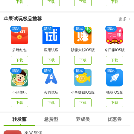
下载
下载
下载
下载
苹果试玩极品推荐
更多 +
多玩红包
应用试客
秒赚大钱IOS版
今日赚IOS版
下载
下载
下载
下载
小涵兼职
火箭试玩
小鱼赚钱IOS版
钱脉IOS版
下载
下载
下载
下载
转发赚
悬赏型
养成类
优惠券
来米资讯