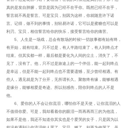
真的是发自肺腑，背弃是因为已经不在乎你。既然已经不在乎，
誓言就不再是誓言。可是宝贝，别因为这样，你就随意许下诺
言。记得，做不到的事情，别轻易许诺，它可以是蜜糖也可以是
利刃。宝贝，相信誓言给你的快乐，接受誓言给你的痛苦。
5、人生是一场戏，总会有散场的时候!一切故事都有始有终，
有开始，就有结束。只不过是，有人半路结束了，有人到终点才
结束。但其实都一样，最后都是要化为人间的尘土，消失了，不
见了，没有了。他，只不过是旅途上的一个伴侣，能一起到终点
是幸运，但是不能一起到终点也不需要遗憾，至少曾经相遇。有
些人，遇见就是为了分开，无所谓长久。聚散终有缘，能够相遇
是缘分，能够相爱是奇迹。所以别感伤，陪你到终点的人不是
他。
6、爱你的人不会让你流泪，哪怕你不是天使，让你流泪的人
不值得你爱。可是，我却看着你的眼泪一而再再而三的为他流，
如果不是他，我还不知道你其实也是个爱哭的女子，只是因为以
前没有遇到让你流泪的人罢了。宝贝，够了，别再为他哭了。虽