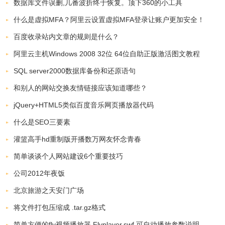
数据库文件误删,几番波折终于恢复。顶下360的小工具
什么是虚拟MFA？阿里云设置虚拟MFA登录让账户更加安全！
百度收录站内文章的规则是什么？
阿里云主机Windows 2008 32位 64位自助正版激活图文教程
SQL server2000数据库备份和还原语句
和别人的网站交换友情链接应该知道哪些？
jQuery+HTML5类似百度音乐网页播放器代码
什么是SEO三要素
灌篮高手hd重制版开播数万网友怀念青春
简单谈谈个人网站建设6个重要技巧
公司2012年夜饭
北京旅游之天安门广场
将文件打包压缩成 .tar.gz格式
简单方便的flv视频播放器 Flvplayer.swf 可自动播放参数说明（免费）