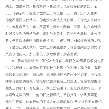
的爱。如果对方只是喜欢你不是爱你，也别接受他的喜欢。宝
贝，你要记得，在这个世界上，你是独一无二的，没有人像你，
你也不需要去代替谁，你也没有办法去代替谁。在你的人生舞台
上，你是自己的主角，不需要去做谁的配角。宝贝，别在难过的
时候接受别的男子的爱，那对他不公平，你也不会幸福，要分清
楚，是喜欢还是同情或者是怜悯。可是宝贝，别如你所说的，找
一个爱自己的人就好。世界上好男生很多，你会遇到喜欢你而你
又喜欢他的人。所以宝贝，别放纵爱，别吝啬爱。
9、看着你卷缩成一团的冰冷身躯，我很心疼;看着你紧锁的眉
毛，我很难过。看着你紧闭而挂在眼帘上的泪珠，我心痛。看着
你额头上的细汗，我心酸。我悄悄地拥抱你冰冷的身躯，小心地
揉平你紧锁的眉毛，轻轻地拭去你眼帘上的泪珠，慢慢地擦去你
额头上的细汗。可是宝贝，我无法温暖你。但是我愿意相信，你
会遇到这样的男生，他的怀抱很温暖，替你挡住一切风风雨雨。
他的手很烫，他会把你的手放入他温暖的掌心,从此让你不在惧怕
寒冬。宝贝，好好睡觉，别再在噩梦里沉浮。一切都已经结束，